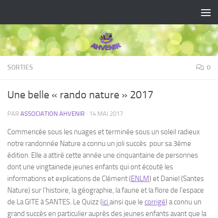
Skip to content
SORTIES
0
Une belle « rando nature » 2017
PAR
ASSOCIATION AHVENIR
·
14 MAI 2017
Commencée sous les nuages et terminée sous un soleil radieux
notre randonnée Nature a connu un joli succès pour sa 3ème
édition. Elle a attiré cette année une cinquantaine de personnes
dont une vingtainede jeunes enfants qui ont écouté les
informations et explications de Clément (
ENLM
) et Daniel (Santes
Nature) sur l’histoire, la géographie, la faune et la flore de l’espace
de La GITE à SANTES. Le Quizz (
ici
ainsi que le
corrigé
) a connu un
grand succès en particulier auprès des jeunes enfants avant que la