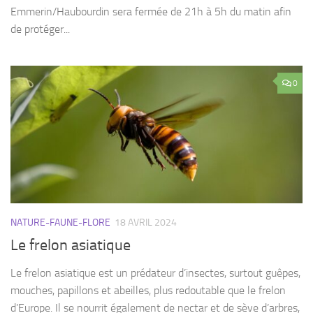
Emmerin/Haubourdin sera fermée de 21h à 5h du matin afin
de protéger...
0
NATURE-FAUNE-FLORE
18 AVRIL 2024
Le frelon asiatique
Le frelon asiatique est un prédateur d’insectes, surtout guêpes,
mouches, papillons et abeilles, plus redoutable que le frelon
d’Europe. Il se nourrit également de nectar et de sève d’arbres,