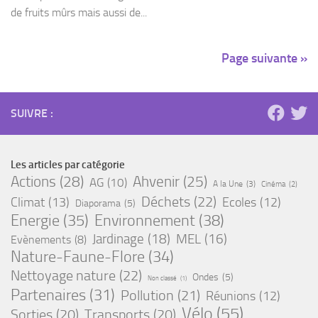
de fruits mûrs mais aussi de...
Page suivante »
SUIVRE :
Les articles par catégorie
Actions
(28)
Ahvenir
(25)
AG
(10)
A la Une
(3)
Cinéma
(2)
Déchets
(22)
Climat
(13)
Ecoles
(12)
Diaporama
(5)
Energie
(35)
Environnement
(38)
Jardinage
(18)
MEL
(16)
Evènements
(8)
Nature-Faune-Flore
(34)
Nettoyage nature
(22)
Ondes
(5)
Non classé
(1)
Partenaires
(31)
Pollution
(21)
Réunions
(12)
Vélo
(55)
Sorties
(20)
Transports
(20)