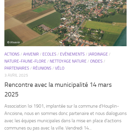
ACTIONS
/
AHVENIR
/
ECOLES
/
EVÈNEMENTS
/
JARDINAGE
/
NATURE-FAUNE-FLORE
/
NETTOYAGE NATURE
/
ONDES
/
PARTENAIRES
/
RÉUNIONS
/
VÉLO
3 AVRIL 2025
Rencontre avec la municipalité 14 mars
2025
Association loi 1901, implantée sur la commune d’Houplin-
Ancoisne, nous en sommes donc partenaire et nous dialoguons
avec les équipes municipales dans la mise en place d’actions
communes ou pas avec la ville. Vendredi 14...