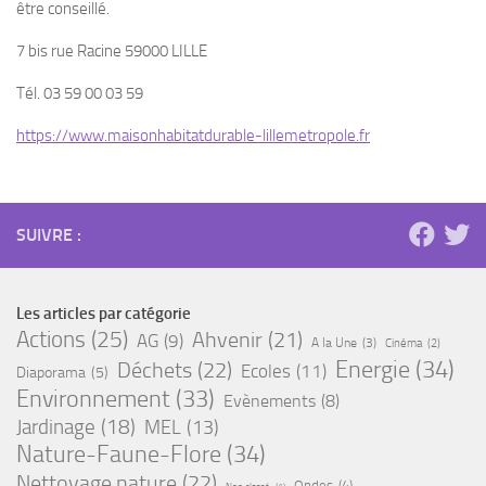
être conseillé.
7 bis rue Racine 59000 LILLE
Tél. 03 59 00 03 59
https://www.maisonhabitatdurable-lillemetropole.fr
SUIVRE :
Les articles par catégorie
Actions
(25)
Ahvenir
(21)
AG
(9)
A la Une
(3)
Cinéma
(2)
Energie
(34)
Déchets
(22)
Ecoles
(11)
Diaporama
(5)
Environnement
(33)
Evènements
(8)
Jardinage
(18)
MEL
(13)
Nature-Faune-Flore
(34)
Nettoyage nature
(22)
Ondes
(4)