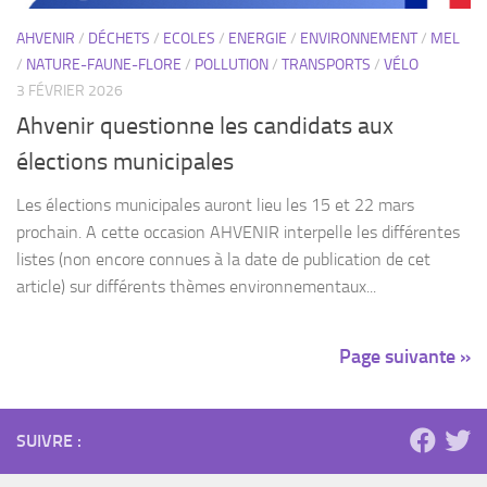
Ahvenir questionne les candidats aux
élections municipales
Les élections municipales auront lieu les 15 et 22 mars
prochain. A cette occasion AHVENIR interpelle les différentes
listes (non encore connues à la date de publication de cet
article) sur différents thèmes environnementaux...
Page suivante »
SUIVRE :
Les articles par catégorie
Actions
(30)
Ahvenir
(26)
AG
(10)
A la Une
(3)
Cinéma
(2)
Déchets
(22)
Climat
(16)
Ecoles
(12)
Diaporama
(5)