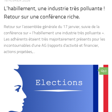
Retour sur l’assemblée générale du 17 janvier, suivie de la
conférence sur « l’habillement une industrie très polluante ».
Les adhérents étaient très majoritairement présents pour les
incontournables d’une AG (rapports d’activité et financier,
actions projetées,...
0
AHVENIR
/
DÉCHETS
/
ECOLES
/
ENERGIE
/
ENVIRONNEMENT
/
MEL
/
NATURE-FAUNE-FLORE
/
POLLUTION
/
TRANSPORTS
/
VÉLO
3 FÉVRIER 2026