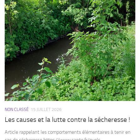
NON CLASSÉ
15 JUILLET 2026
Les causes et la lutte contre la sécheresse !
Article rappelant les comportements élémentaires à tenir en
cas de sécheresse https://www.sante.fr/quels-
comportements-adopter-en-cas-de-secheresse Article
rappelant les comportements élémentaires à tenir en cas de
sécheresse mais aussi un lien afin de savoir quelle est la
situation...