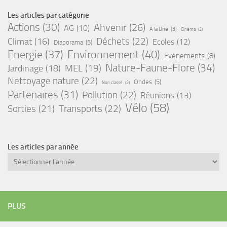
Environnement
(40)
Energie
(37)
Evènements
(8)
Nature-Faune-Flore
(34)
Jardinage
(18)
MEL
(19)
Nettoyage nature
(22)
Ondes
(5)
Non classé
(2)
Partenaires
(31)
Pollution
(22)
Réunions
(13)
Vélo
(58)
Sorties
(21)
Transports
(22)
Les articles par année
Archives
PLUS
Rechercher
sur
le
site