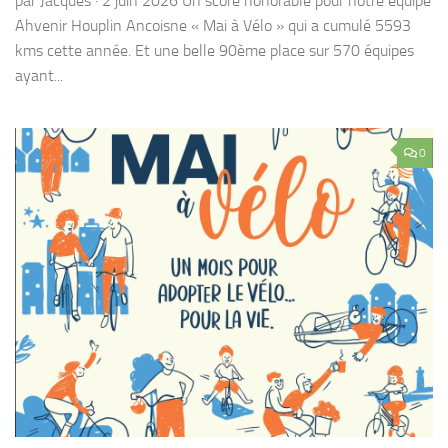
0
ACTIONS
/
MEL
/
SORTIES
/
TRANSPORTS
/
VÉLO
21 MAI 2026
Clôture de Mai à Vélo à Houplin-Ancoisne le
30 mai