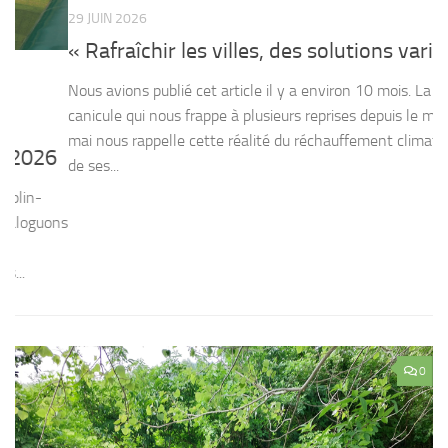
29 JUIN 2026
V
17
« Rafraîchir les villes, des solutions variées »
A
Nous avions publié cet article il y a environ 10 mois. La
d
canicule qui nous frappe à plusieurs reprises depuis le mois de
p
mai nous rappelle cette réalité du réchauffement climatique et
6
de ses...
La
70
ons
Go
se
0