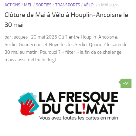
par Jacques · 20 mai 2025 Où ? entre Houplin-Ancoisne,
Seclin, Gondecourt et Noyelles lès Seclin. Quand ? le samedi
30 mai au matin. Pourquoi ? « fêter » la fin de ce chalenge
mais aussi mettre le doigt...
0
ACTIONS
/
AHVENIR
/
CLIMAT
/
ENVIRONNEMENT
/
POLLUTION
14 MAI 2026
Fresque du climat à l’école Simone Veil le 10