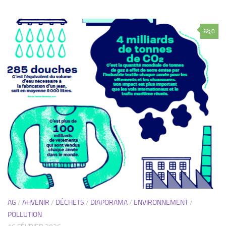
AG
/
AHVENIR
/
DÉCHETS
/
DIAPORAMA
/
ENVIRONNEMENT
/
POLLUTION
16 FÉVRIER 2026
L’habillement, une industrie très polluante !
Retour sur une conférence riche.