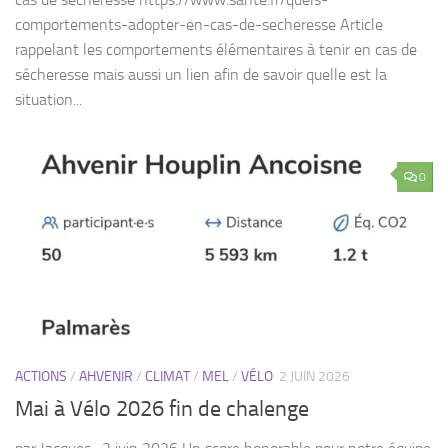
0
ACTIONS
/
AHVENIR
/
CLIMAT
/
MEL
/
VÉLO
2 JUIN 2026
Mai à Vélo 2026 fin de chalenge
par Jacques · 2 juin 2026 Un score honorable pour notre équipe
Ahvenir Houplin Ancoisne « Mai à Vélo » qui a cumulé 5593
kms cette année. Et une belle 90ème place sur 570 équipes
ayant...