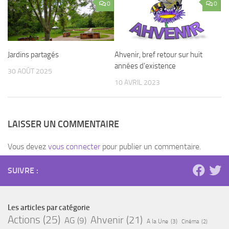
0
0
Jardins partagés
Ahvenir, bref retour sur huit
années d’existence
30 AOÛT 2025
10 AVRIL 2023
LAISSER UN COMMENTAIRE
Vous devez
vous connecter
pour publier un commentaire.
SUIVRE :
Les articles par catégorie
Actions
(25)
Ahvenir
(21)
AG
(9)
A la Une
(3)
Cinéma
(2)