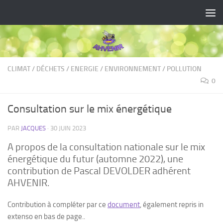
Skip to content
CLIMAT
/
DÉCHETS
/
ENERGIE
/
ENVIRONNEMENT
/
POLLUTION
0
Consultation sur le mix énergétique
PAR
JACQUES
·
30 JUIN 2023
A propos de la consultation nationale sur le mix
énergétique du futur (automne 2022), une
contribution de Pascal DEVOLDER adhérent
AHVENIR.
Contribution à compléter par ce
document
, également repris in
extenso en bas de page..