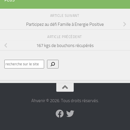
ARTICLE SUIVANT
Participez au défi Famille à Energie Positive
ARTICLE PRÉCÉDENT
167 kgs de bouchons récupérés
Rechercher
sur
le
site
Ahvenir © 2026. Tous droits réservés.