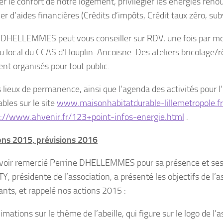
r le confort de notre logement, privilégier les énergies renou
ier d’aides financières (Crédits d’impôts, Crédit taux zéro, 
 DHELLEMMES peut vous conseiller sur RDV, une fois par moi
u local du CCAS d’Houplin-Ancoisne. Des ateliers bricolage/
nt organisés pour tout public.
s lieux de permanence, ainsi que l’agenda des activités pour 
bles sur le site
www.maisonhabitatdurable-lillemetropole.fr
p://www.ahvenir.fr/123+point-infos-energie.html
.
ons 2015, prévisions 2016
voir remercié Perrine DHELLEMMES pour sa présence et ses 
, présidente de l’association, a présenté les objectifs de l’a
ants, et rappelé nos actions 2015 :
imations sur le thème de l’abeille, qui figure sur le logo de l’a