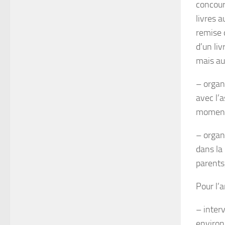
concour
livres a
remise d
d’un liv
mais au
– organ
avec l’
moment 
– organ
dans la
parents,
Pour l’
– interv
environ