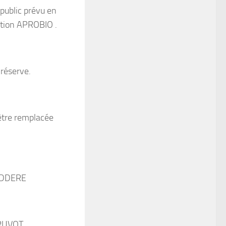
public prévu en
ation APROBIO .
 réserve.
être remplacée
VODDERE
PRUVOT