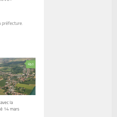
 préfecture.
0
avec la
té 14 mars