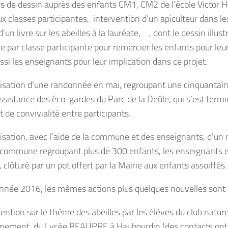
s de dessin auprès des enfants CM1, CM2 de l’école Victor H
ux classes participantes, intervention d’un apiculteur dans le
’un livre sur les abeilles à la lauréate, …, dont le dessin illust
re par classe participante pour remercier les enfants pour leur
ssi les enseignants pour leur implication dans ce projet.
isation d’une randonnée en mai, regroupant une cinquantai
assistance des éco-gardes du Parc de la Deûle, qui s’est term
de convivialité entre participants.
isation, avec l’aide de la commune et des enseignants, d’un
 commune regroupant plus de 300 enfants, les enseignants 
 clôturé par un pot offert par la Mairie aux enfants assoiffés.
année 2016, les mêmes actions plus quelques nouvelles sont 
ention sur le thème des abeilles par les élèves du club nature
nement du Lycée BEAUPRE à Haubourdin (des contacts ont dé