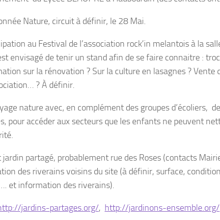
née Nature, circuit à définir, le 28 Mai.
ipation au Festival de l’association rock’in melantois à la sall
 est envisagé de tenir un stand afin de se faire connaitre : tr
ation sur la rénovation ? Sur la culture en lasagnes ? Vente d
ociation… ? À définir.
yage nature avec, en complément des groupes d’écoliers, d
es, pour accéder aux secteurs que les enfants ne peuvent net
ité.
t jardin partagé, probablement rue des Roses (contacts Mairie
ation des riverains voisins du site (à définir, surface, condition
…. et information des riverains).
http://jardins-partages.org/
,
http://jardinons-ensemble.org/