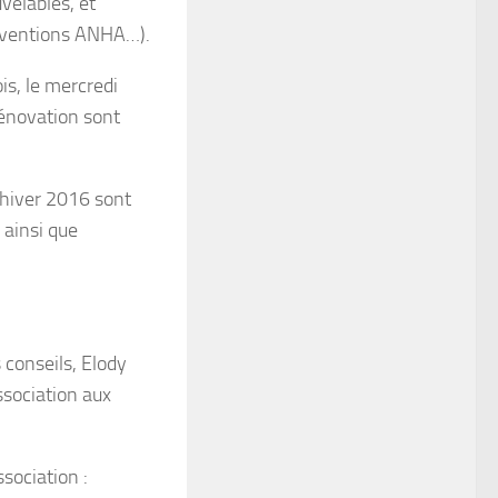
velables, et
subventions ANHA…).
s, le mercredi
rénovation sont
l’hiver 2016 sont
ainsi que
conseils, Elody
ssociation aux
ssociation :