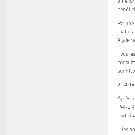
améliore
bénéfic
Perrine
matin a
égaleme
Tous le
consulta
sur
htt
2- Acti
Après a
PARENTY
particip
– les an