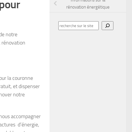
Informations sur la
 pour
rénovation énergétique
Rechercher
sur
 de notre
le
 rénovation
site
our la couronne
atuit, et dispenser
nover notre
ut nous accompagner
actures d’énergie,