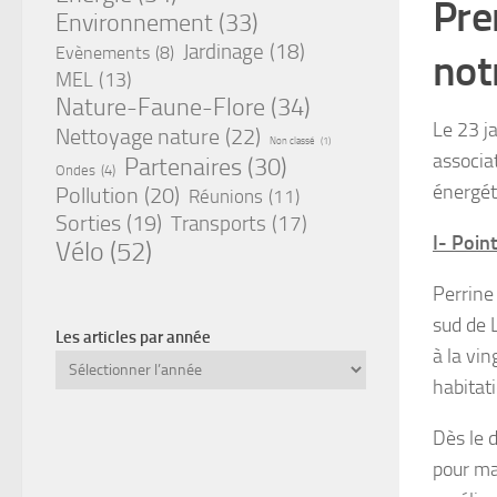
Pre
Environnement
(33)
Jardinage
(18)
Evènements
(8)
not
MEL
(13)
Nature-Faune-Flore
(34)
Le 23 j
Nettoyage nature
(22)
Non classé
(1)
associa
Partenaires
(30)
Ondes
(4)
énergét
Pollution
(20)
Réunions
(11)
Sorties
(19)
Transports
(17)
I- Poin
Vélo
(52)
Perrine
sud de L
Les articles par année
à la vi
Archives
habitat
Dès le 
pour ma