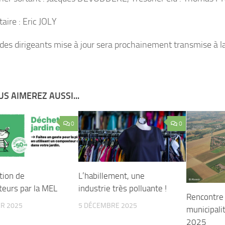
aire : Eric JOLY
e des dirigeants mise à jour sera prochainement transmise à la
S AIMEREZ AUSSI...
0
0
tion de
L’habillement, une
eurs par la MEL
industrie très polluante !
Rencontre 
ER 2025
5 DÉCEMBRE 2025
municipali
2025