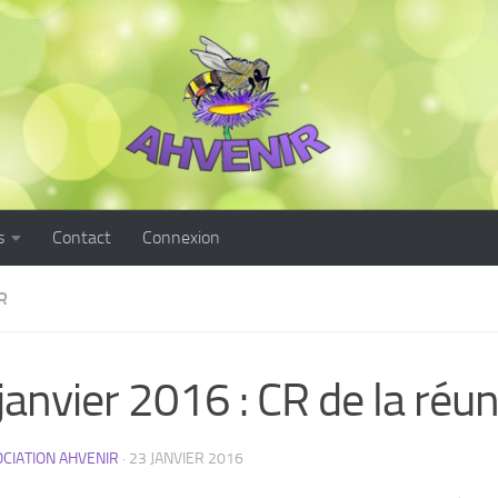
s
Contact
Connexion
R
janvier 2016 : CR de la réu
CIATION AHVENIR
·
23 JANVIER 2016