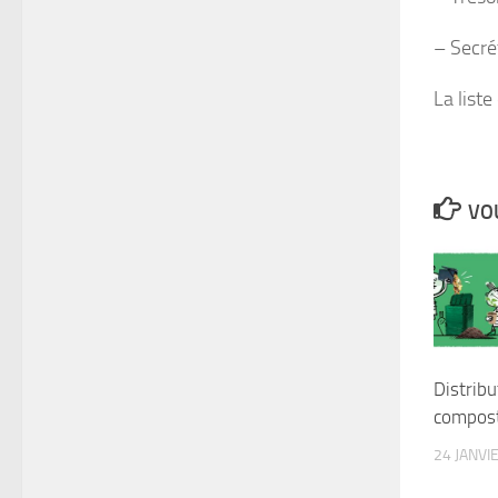
– Secrét
La list
VOU
Distribu
compost
24 JANVI