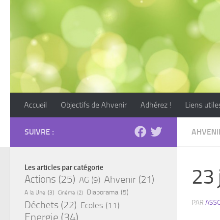
Skip to content
Accueil
Objectifs de Ahvenir
Adhérez !
Liens utile
SUIVRE :
AHVENI
Les articles par catégorie
23 
Actions
(25)
Ahvenir
(21)
AG
(9)
Diaporama
(5)
A la Une
(3)
Cinéma
(2)
PAR
ASSO
Déchets
(22)
Ecoles
(11)
Energie
(34)