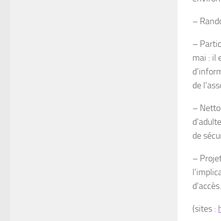
– Randon
– Partic
mai : il
d’inform
de l’ass
– Netto
d’adult
de sécur
– Proje
l’implic
d’accès
(sites :