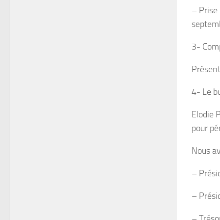
– Prise
septemb
3- Com
Présent
4- Le b
Elodie 
pour pé
Nous av
– Prési
– Prési
– Tréso