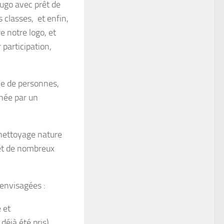
ugo avec prêt de
s classes, et enfin,
re notre logo, et
 participation,
ne de personnes,
inée par un
 nettoyage nature
et de nombreux
envisagées :
 et
jà été pris).